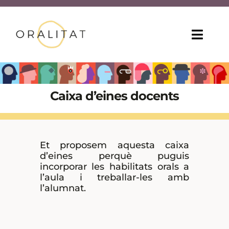
Skip
to
content
Toggl
Navig
INICI
Caixa d’eines docents
CURSOS EN LÍNIA
CONSELLS PER A LA DOCÈNCIA
Et proposem aquesta caixa
d’eines perquè puguis
MÉS RECURSOS
incorporar les habilitats orals a
l’aula i treballar-les amb
QUI SOM?
l’alumnat.
CAT