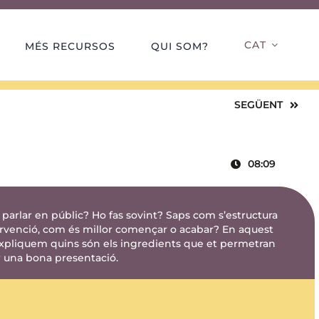
CAT
MÉS RECURSOS
QUI SOM?
SEGÜENT
08:09
 parlar en públic? Ho fas sovint? Saps com s’estructura
rvenció, com és millor començar o acabar? En aquest
’expliquem quins són els ingredients que et permetran
 una bona presentació.