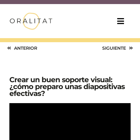
Saltar
al
contenido
Toggl
Navig
INICIO
ANTERIOR
SIGUIENTE
CURSOS EN LÍNEA
Crear un buen soporte visual:
CONSEJOS PARA LA DOCENCIA
¿cómo preparo unas diapositivas
efectivas?
MÁS RECURSOS
QUIÉNES SOMOS
ESP